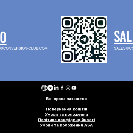
SAL
O
K@CONVERSION-CLUB.COM
SALES@CO
Всі права захищено
Повернення коштів
Умови та положення
Політика конфіденційності
Умови та положення ASA