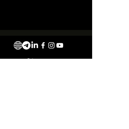
Всі права захищено
Повернення коштів
Умови та положення
Політика конфіденційності
Умови та положення ASA
© 2026 Conversion-Conf.com
ФОП 'Россі С. В."