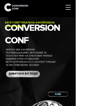
БАГАТОВЕРТИКАЛЬНА АФІЛІЙОВАНА
CONVERSION
КОНФЕРЕНЦІЯ
CONF
ЗВ’ЯЗОК МІЖ АФІЛІЯТАМИ,
РЕКЛАМОДАВЦЯМИ, МЕРЕЖАМИ ТА
ТЕХНОЛОГІЯМИ НА КЛЮЧОВИХ РИНКАХ
ЗАВДЯКИ КУРАТОРОВАНОМУ
МЕТРОСПРОМОЖНОСТІ, КОНТЕНТ-ТРЕКАМ
ТА ВИСТАВКОВОМУ ДОСВІДУ.
ДИВИТИСЯ ВСІ ПОДІЇ